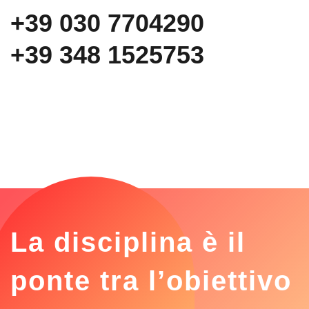
+39 030 7704290
+39 348 1525753
La disciplina è il
ponte tra l’obiettivo