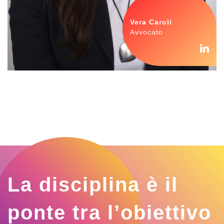
Vera Caroli
Avvocato
La disciplina è il
ponte tra l’obiettivo